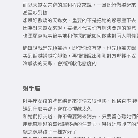
而以天蠍女言辭的犀利程度來說，一旦她們傲嬌起來
甚至吵到輸
想哄好傲嬌的天蠍女，重要的不是把她的怒意壓下去
因為對天蠍女來說，這樣才代表你有解決問題的誠意
也更願意就事論事地和你探討該如何做些對兩人關係
簡單說就是先順著她，即使你沒有錯，也先順著天蠍
等到話越講越冷靜後，再慢慢說出剛剛對方哪裡不妥
冷靜後的天蠍，會漸漸軟化態度的
射手座
射手座女孩的脾氣總是來得快去得也快，性格直率 
遇到什麼事都不會在心裡藏太久
和她們打交道，你不需要猜來猜去，只要留心聽她們
用她感興趣的事物轉移她的注意力，哄得她高興了的
總之像哄孩子一樣就好了