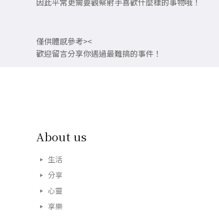
因此平常更需要觀察射手喜歡什麼樣的事物哦！
僅供體感參考><
歡迎留言分享你遇過最難搞的事件！
About us
生活
分享
心靈
享樂