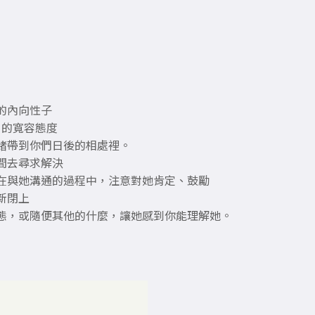
的內向性子
 的寬容態度
緒帶到你們日後的相處裡。
間去尋求解決
在與她溝通的過程中，注意對她肯定、鼓勵
新閉上
態，或隨便其他的什麼，讓她感到你能理解她。