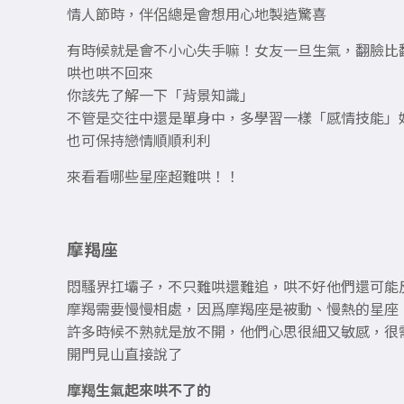
情人節時，伴侶總是會想用心地製造驚喜
有時候就是會不小心失手嘛！女友一旦生氣，翻臉比
哄也哄不回來
你該先了解一下「背景知識」
不管是交往中還是單身中，多學習一樣「感情技能」
也可保持戀情順順利利
來看看哪些星座超難哄！！
摩羯座
悶騷界扛壩子，不只難哄還難追，哄不好他們還可能
摩羯需要慢慢相處，因爲摩羯座是被動、慢熱的星座
許多時候不熟就是放不開，他們心思很細又敏感，很
開門見山直接說了
摩羯生氣起來哄不了的