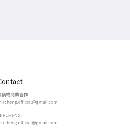
Contact
投稿或商業合作
-
ircheng.official@gmail.com
MIRCHENG
ircheng.official@gmail.com