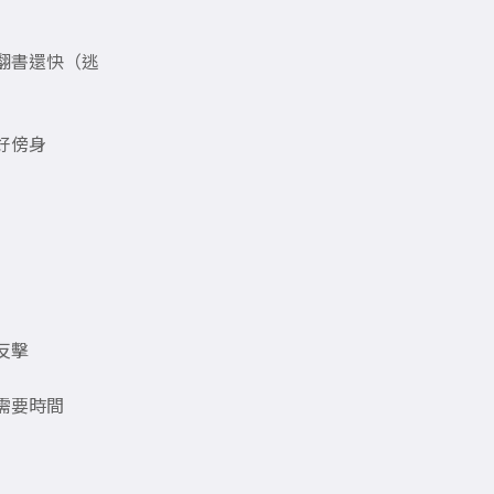
翻書還快（逃
好傍身
反擊
需要時間