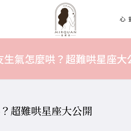
心
友生氣怎麼哄？超難哄星座大
哄？超難哄星座大公開