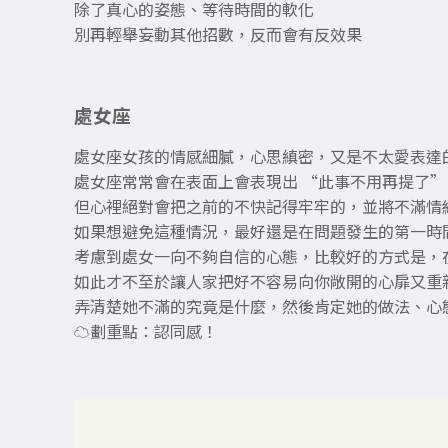
除了真心的姿態、等待時間的軟化
別再輕舉妄動其他招數，反而會有反效果
處女座
處女座女孩的情感細膩，心思縝密，又是不太愛表達
處女座常常會在表面上會表現出 “此事不用再提了”
但心裡絕對會把之前的不快記得牢牢的，並將不滿情
如果想避免這種情況，最好還是在問題發生的第一時
考慮到處女一向不夠自信的心態，比較好的方式是，
如此才不至於讓人家把好不容易向你敞開的心扉又重
弄清楚她不滿的究竟是什麼，然後肯定她的做法、心
☁︎劃重點：認同感！