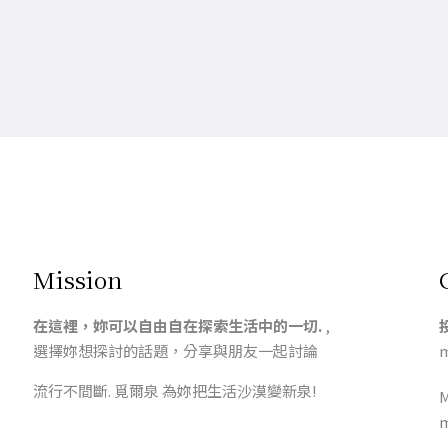
Mission
在這裡，妳可以自由自在探索生活中的一切.
,
選擇妳想探討的話題，分享與朋友一起討論
m
流行不間斷. 覓爾泉 為妳把生活沙漠變新泉!
m